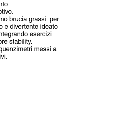
nto
tivo.
ismo brucia grassi per
o e divertente ideato
integrando esercizi
e stability.
equenzimetri messi a
vi.