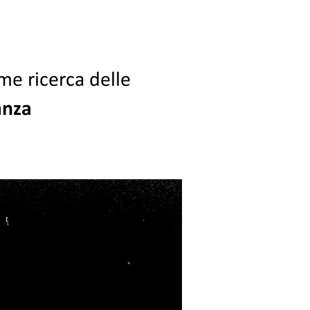
me ricerca delle
anza