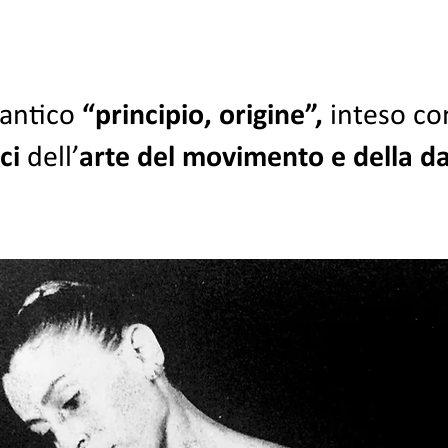
 antico
“principio, origine”,
inteso co
ici
dell’
arte del movimento e della d