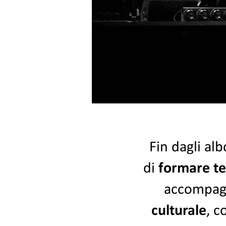
Fin dagli alb
di
formare t
accompag
culturale
,
c