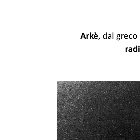
Arkè
, dal greco
rad