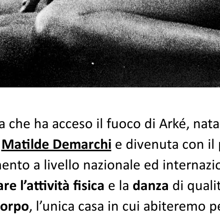
la che ha acceso il fuoco di Arké, nat
i
Matilde Demarchi
e divenuta con il
mento a livello nazionale ed internaz
e l’attività fisica
e la
danza
di qualit
corpo
, l’unica casa in cui abiteremo pe