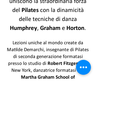
uniscono la straordinaria forza
del
Pilates
con la dinamicità
delle tecniche di danza
Humphrey
,
Graham
e
Horton
.
Lezioni uniche al mondo create da
Matilde Demarchi, insegnante di Pilates
di seconda generazione formatasi
presso lo studio di
Robert Fitzgerald
a
New York, danzatrice formatasi alla
Martha Graham School
of
Contemporary Dance
di New York,
all’
Alvin Ailey
di New York, al
London
Contemporary
di Londra e responsabile
per l’Italia della
Doris Humphrey
Foundation