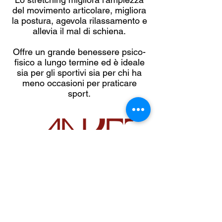
del movimento articolare, migliora
la postura, agevola rilassamento e
allevia il mal di schiena.
Offre un grande benessere psico-
fisico a lungo termine ed è ideale
sia per gli sportivi sia per chi ha
meno occasioni per praticare
sport.
-
Associazione per la Divulgazione della Danza
e Arte del Movimento -
Associazione Sportiva Dilettantistica
CF
9756465001
4
P.I.
08049340014
C.so Casale, 137