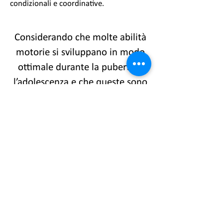
condizionali e coordinative.
Considerando che molte abilità
motorie si sviluppano in modo
ottimale durante la pubertà e
l’adolescenza e che queste sono
un vero e proprio investimento
sul futuro.
-
Associazione per la Divulgazione della Danza
e Arte del Movimento -
Associazione Sportiva Dilettantistica
CF
9756465001
4